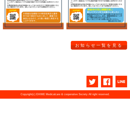
お知らせ一覧を見る
Copyright(c) EHIME Medicalcare & cooperative Society All right reserved.