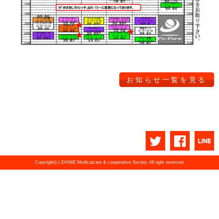
お知らせ一覧を見る
Copyright(c) EHIME Medicalcare & cooperative Society All right reserved.