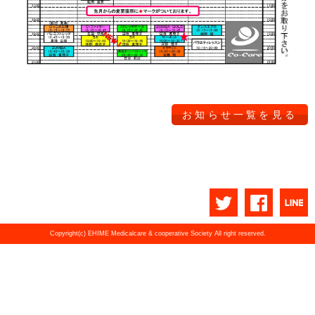
お知らせ一覧を見る
Copyright(c) EHIME Medicalcare & cooperative Society All right reserved.