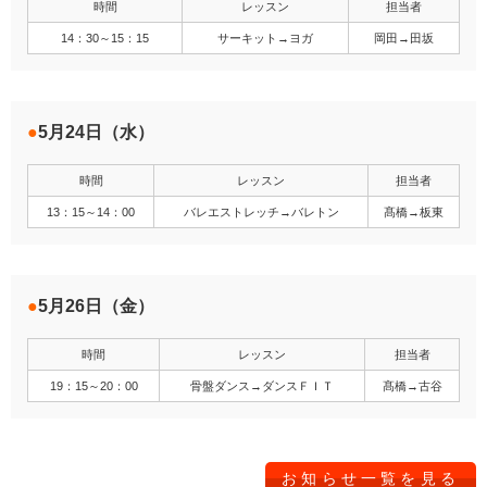
時間
レッスン
担当者
14：30～15：15
サーキット→ヨガ
岡田→田坂
5月24日（水）
時間
レッスン
担当者
13：15～14：00
バレエストレッチ→バレトン
髙橋→板東
5月26日（金）
時間
レッスン
担当者
19：15～20：00
骨盤ダンス→ダンスＦＩＴ
髙橋→古谷
お知らせ一覧を見る